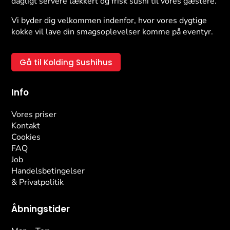
dagligt servere lækkert og frisk sushi til vores gæstere.
Vi byder dig velkommen indenfor, hvor vores dygtige
kokke vil lave din smagsoplevelser komme på eventyr.
Gå til Kolding Sushihus
Info
Vores priser
Kontakt
Cookies
FAQ
Job
Handelsbetingelser
& Privatpolitik
Åbningstider