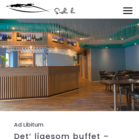
Ad Libitum
Det’ ligesom buffet –